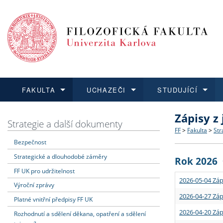
FAKULTA
UCHAZEČI
STUDUJÍCÍ
Zápisy z
FAKULTA
UCHAZEČI
STUDUJÍCÍ
VĚDA A VÝZKUM
ZAHRANIČÍ
Struktura a
Co studova
Bakalářsk
O vědě a 
Aktuální n
Strategie a další dokumenty
FF
>
Fakulta
>
Str
Bezpečnost
Dozvědět se více
Podat přihlášku
Dozvědět se více
Dozvědět se více
Dozvědět se více
Strategie 
Učitelské 
Doktorské
Akademické
Vyjíždějící
Strategické a dlouhodobé záměry
Rok 2026
Podpora a
Informace 
Rigorózní 
Granty a p
Přijíždějíc
FF UK pro udržitelnost
2026-05-04 Záp
Výroční zprávy
Absolventi
Vyjíždějíc
2026-04-27 Záp
Platné vnitřní předpisy FF UK
2026-04-20 Záp
Rozhodnutí a sdělení děkana, opatření a sdělení
Fakultní š