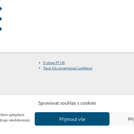
E-shop FF UK
Face Up oznamovací aplikace
Spravovat souhlas s cookies
cílem vylepšení
Přijmout vše
Př
droje návštěvnosti.
Copyright © FF UK 2026
Design:
Red Peppers