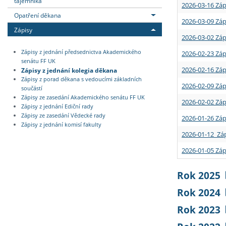
tajemníka
2026-03-16 Záp
Opatření děkana
2026-03-09 Záp
Zápisy
2026-03-02 Záp
Zápisy z jednání předsednictva Akademického
2026-02-23 Záp
senátu FF UK
2026-02-16 Záp
Zápisy z jednání kolegia děkana
Zápisy z porad děkana s vedoucími základních
2026-02-09 Záp
součástí
Zápisy ze zasedání Akademického senátu FF UK
2026-02-02 Záp
Zápisy z jednání Ediční rady
Zápisy ze zasedání Vědecké rady
2026-01-26 Záp
Zápisy z jednání komisí fakulty
2026-01-12 Záp
2026-01-05 Záp
Rok 2025
Rok 2024
Rok 2023