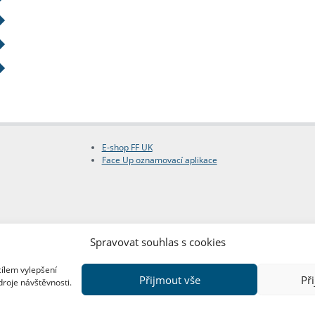
E-shop FF UK
Face Up oznamovací aplikace
Spravovat souhlas s cookies
cílem vylepšení
Přijmout vše
Př
droje návštěvnosti.
Copyright © FF UK 2026
Design:
Red Peppers