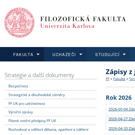
FAKULTA
UCHAZEČI
STUDUJÍCÍ
Zápisy z
FAKULTA
UCHAZEČI
STUDUJÍCÍ
VĚDA A VÝZKUM
ZAHRANIČÍ
Struktura a
Co studova
Bakalářsk
O vědě a 
Aktuální n
Strategie a další dokumenty
FF
>
Fakulta
>
Str
Bezpečnost
Dozvědět se více
Podat přihlášku
Dozvědět se více
Dozvědět se více
Dozvědět se více
Strategie 
Učitelské 
Doktorské
Akademické
Vyjíždějící
Strategické a dlouhodobé záměry
Rok 2026
Podpora a
Informace 
Rigorózní 
Granty a p
Přijíždějíc
FF UK pro udržitelnost
2026-05-04 Záp
Výroční zprávy
Absolventi
Vyjíždějíc
2026-04-27 Záp
Platné vnitřní předpisy FF UK
2026-04-20 Záp
Rozhodnutí a sdělení děkana, opatření a sdělení
Fakultní š