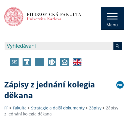
Zápisy z jednání kolegia
děkana
FF
>
Fakulta
>
Strategie a další dokumenty
>
Zápisy
>
Zápisy
z jednání kolegia děkana