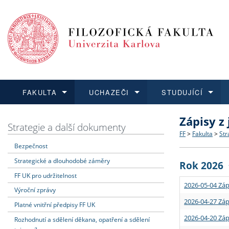
FAKULTA
UCHAZEČI
STUDUJÍCÍ
Zápisy z
FAKULTA
UCHAZEČI
STUDUJÍCÍ
VĚDA A VÝZKUM
ZAHRANIČÍ
Struktura a
Co studova
Bakalářsk
O vědě a 
Aktuální n
Strategie a další dokumenty
FF
>
Fakulta
>
Str
Bezpečnost
Dozvědět se více
Podat přihlášku
Dozvědět se více
Dozvědět se více
Dozvědět se více
Strategie 
Učitelské 
Doktorské
Akademické
Vyjíždějící
Strategické a dlouhodobé záměry
Rok 2026
Podpora a
Informace 
Rigorózní 
Granty a p
Přijíždějíc
FF UK pro udržitelnost
2026-05-04 Záp
Výroční zprávy
Absolventi
Vyjíždějíc
2026-04-27 Záp
Platné vnitřní předpisy FF UK
2026-04-20 Záp
Rozhodnutí a sdělení děkana, opatření a sdělení
Fakultní š