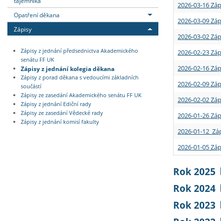
tajemníka
2026-03-16 Záp
Opatření děkana
2026-03-09 Záp
Zápisy
2026-03-02 Záp
Zápisy z jednání předsednictva Akademického
2026-02-23 Záp
senátu FF UK
2026-02-16 Záp
Zápisy z jednání kolegia děkana
Zápisy z porad děkana s vedoucími základních
2026-02-09 Záp
součástí
Zápisy ze zasedání Akademického senátu FF UK
2026-02-02 Záp
Zápisy z jednání Ediční rady
Zápisy ze zasedání Vědecké rady
2026-01-26 Záp
Zápisy z jednání komisí fakulty
2026-01-12 Záp
2026-01-05 Záp
Rok 2025
Rok 2024
Rok 2023