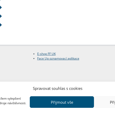
E-shop FF UK
Face Up oznamovací aplikace
Spravovat souhlas s cookies
cílem vylepšení
Přijmout vše
Př
droje návštěvnosti.
Copyright © FF UK 2026
Design:
Red Peppers