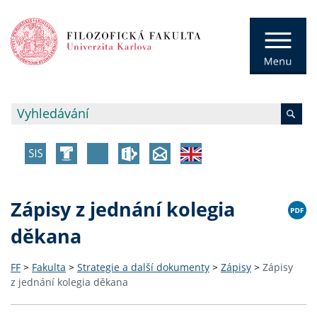
Zápisy z jednání kolegia
děkana
FF
>
Fakulta
>
Strategie a další dokumenty
>
Zápisy
>
Zápisy
z jednání kolegia děkana