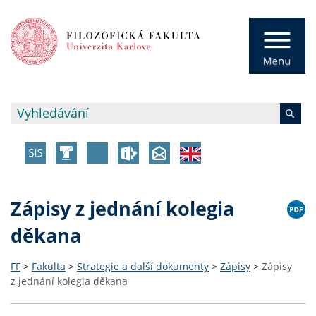
Zápisy z jednání kolegia
děkana
FF
>
Fakulta
>
Strategie a další dokumenty
>
Zápisy
>
Zápisy
z jednání kolegia děkana