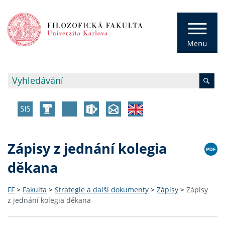
Zápisy z jednání kolegia
děkana
FF
>
Fakulta
>
Strategie a další dokumenty
>
Zápisy
>
Zápisy
z jednání kolegia děkana