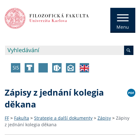
Zápisy z jednání kolegia
děkana
FF
>
Fakulta
>
Strategie a další dokumenty
>
Zápisy
>
Zápisy
z jednání kolegia děkana