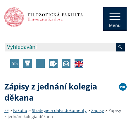
Zápisy z jednání kolegia
děkana
FF
>
Fakulta
>
Strategie a další dokumenty
>
Zápisy
>
Zápisy
z jednání kolegia děkana