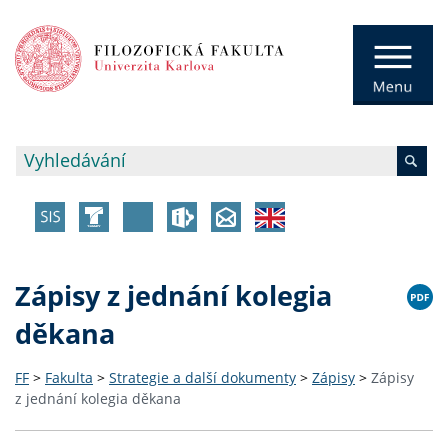
Zápisy z jednání kolegia
děkana
FF
>
Fakulta
>
Strategie a další dokumenty
>
Zápisy
>
Zápisy
z jednání kolegia děkana