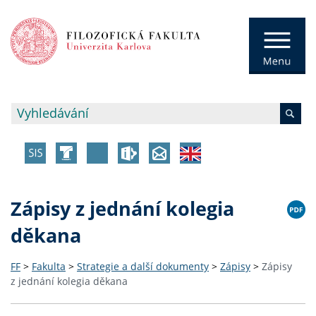
Zápisy z jednání kolegia
děkana
FF
>
Fakulta
>
Strategie a další dokumenty
>
Zápisy
>
Zápisy
z jednání kolegia děkana