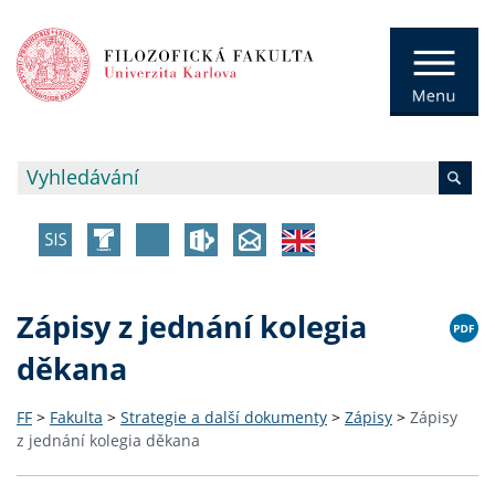
Zápisy z jednání kolegia
děkana
FF
>
Fakulta
>
Strategie a další dokumenty
>
Zápisy
>
Zápisy
z jednání kolegia děkana