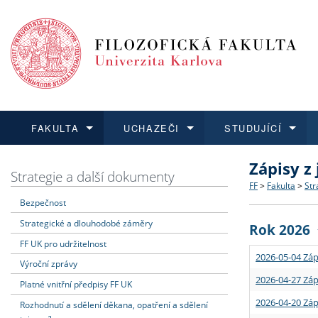
FAKULTA
UCHAZEČI
STUDUJÍCÍ
Zápisy z
FAKULTA
UCHAZEČI
STUDUJÍCÍ
VĚDA A VÝZKUM
ZAHRANIČÍ
Struktura a
Co studova
Bakalářsk
O vědě a 
Aktuální n
Strategie a další dokumenty
FF
>
Fakulta
>
Str
Bezpečnost
Dozvědět se více
Podat přihlášku
Dozvědět se více
Dozvědět se více
Dozvědět se více
Strategie 
Učitelské 
Doktorské
Akademické
Vyjíždějící
Strategické a dlouhodobé záměry
Rok 2026
Podpora a
Informace 
Rigorózní 
Granty a p
Přijíždějíc
FF UK pro udržitelnost
2026-05-04 Záp
Výroční zprávy
Absolventi
Vyjíždějíc
2026-04-27 Záp
Platné vnitřní předpisy FF UK
2026-04-20 Záp
Rozhodnutí a sdělení děkana, opatření a sdělení
Fakultní š