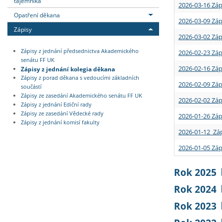
tajemníka
2026-03-16 Záp
Opatření děkana
2026-03-09 Záp
Zápisy
2026-03-02 Záp
Zápisy z jednání předsednictva Akademického
2026-02-23 Záp
senátu FF UK
2026-02-16 Záp
Zápisy z jednání kolegia děkana
Zápisy z porad děkana s vedoucími základních
2026-02-09 Záp
součástí
Zápisy ze zasedání Akademického senátu FF UK
2026-02-02 Záp
Zápisy z jednání Ediční rady
Zápisy ze zasedání Vědecké rady
2026-01-26 Záp
Zápisy z jednání komisí fakulty
2026-01-12 Záp
2026-01-05 Záp
Rok 2025
Rok 2024
Rok 2023