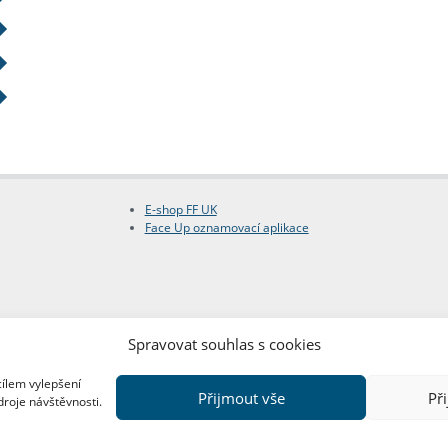
E-shop FF UK
Face Up oznamovací aplikace
Spravovat souhlas s cookies
cílem vylepšení
Přijmout vše
Př
droje návštěvnosti.
Copyright © FF UK 2026
Design:
Red Peppers