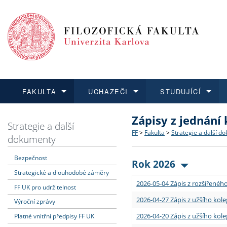
FAKULTA
UCHAZEČI
STUDUJÍCÍ
Zápisy z jednání
FAKULTA
UCHAZEČI
STUDUJÍCÍ
VĚDA A VÝZKUM
ZAHRANIČÍ
Struktura a historie
Co studovat a jak se přihlá
Bakalářské a magisterské
O vědě a výzkumu na FF
Aktuální nabídky a výběrov
Strategie a další
FF
>
Fakulta
>
Strategie a další d
dokumenty
Dozvědět se více
Podat přihlášku
Dozvědět se více
Dozvědět se více
Dozvědět se více
Strategie a další dokumen
Učitelské studijní program
Doktorské studium
Akademické kvalifikace
Vyjíždějící studenti
Bezpečnost
Rok 2026
Strategické a dlouhodobé záměry
Podpora a benefity pro z
Informace k průběhu přijím
Rigorózní řízení
Granty a projekty
Přijíždějící studenti
2026-05-04 Zápis z rozšířeného
FF UK pro udržitelnost
Absolventi fakulty
Vyjíždějící zaměstnanci
2026-04-27 Zápis z užšího kole
Výroční zprávy
2026-04-20 Zápis z užšího kole
Platné vnitřní předpisy FF UK
Fakultní školy FF UK