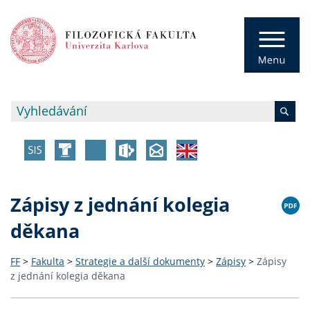
Zápisy z jednání kolegia
děkana
FF
>
Fakulta
>
Strategie a další dokumenty
>
Zápisy
>
Zápisy
z jednání kolegia děkana