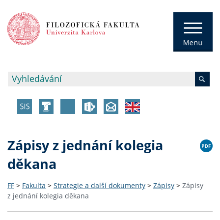
Zápisy z jednání kolegia
děkana
FF
>
Fakulta
>
Strategie a další dokumenty
>
Zápisy
>
Zápisy
z jednání kolegia děkana