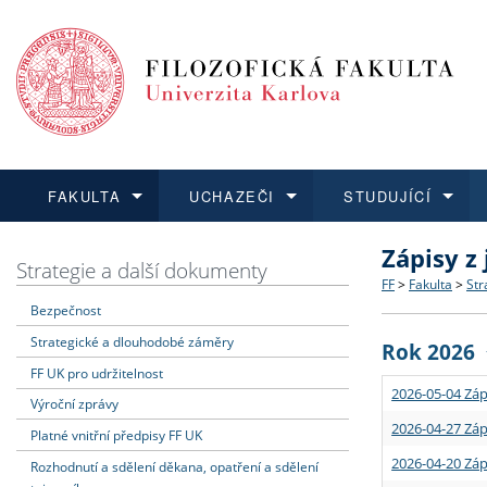
FAKULTA
UCHAZEČI
STUDUJÍCÍ
Zápisy z
FAKULTA
UCHAZEČI
STUDUJÍCÍ
VĚDA A VÝZKUM
ZAHRANIČÍ
Struktura a
Co studova
Bakalářsk
O vědě a 
Aktuální n
Strategie a další dokumenty
FF
>
Fakulta
>
Str
Bezpečnost
Dozvědět se více
Podat přihlášku
Dozvědět se více
Dozvědět se více
Dozvědět se více
Strategie 
Učitelské 
Doktorské
Akademické
Vyjíždějící
Strategické a dlouhodobé záměry
Rok 2026
Podpora a
Informace 
Rigorózní 
Granty a p
Přijíždějíc
FF UK pro udržitelnost
2026-05-04 Záp
Výroční zprávy
Absolventi
Vyjíždějíc
2026-04-27 Záp
Platné vnitřní předpisy FF UK
2026-04-20 Záp
Rozhodnutí a sdělení děkana, opatření a sdělení
Fakultní š