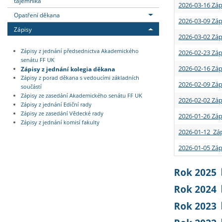
tajemníka
2026-03-16 Záp
Opatření děkana
2026-03-09 Záp
Zápisy
2026-03-02 Záp
Zápisy z jednání předsednictva Akademického
2026-02-23 Záp
senátu FF UK
2026-02-16 Záp
Zápisy z jednání kolegia děkana
Zápisy z porad děkana s vedoucími základních
2026-02-09 Záp
součástí
Zápisy ze zasedání Akademického senátu FF UK
2026-02-02 Záp
Zápisy z jednání Ediční rady
Zápisy ze zasedání Vědecké rady
2026-01-26 Záp
Zápisy z jednání komisí fakulty
2026-01-12 Záp
2026-01-05 Záp
Rok 2025
Rok 2024
Rok 2023