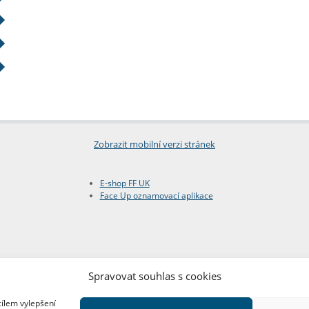
Zobrazit mobilní verzi stránek
E-shop FF UK
Face Up oznamovací aplikace
Spravovat souhlas s cookies
cílem vylepšení