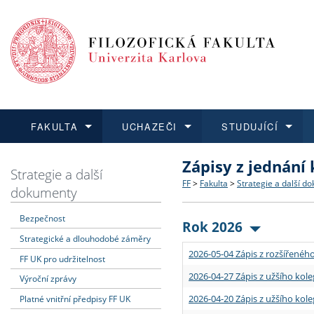
FAKULTA
UCHAZEČI
STUDUJÍCÍ
Zápisy z jednání
FAKULTA
UCHAZEČI
STUDUJÍCÍ
VĚDA A VÝZKUM
ZAHRANIČÍ
Struktura a historie
Co studovat a jak se přihlá
Bakalářské a magisterské
O vědě a výzkumu na FF
Aktuální nabídky a výběrov
Strategie a další
FF
>
Fakulta
>
Strategie a další d
dokumenty
Dozvědět se více
Podat přihlášku
Dozvědět se více
Dozvědět se více
Dozvědět se více
Strategie a další dokumen
Učitelské studijní program
Doktorské studium
Akademické kvalifikace
Vyjíždějící studenti
Bezpečnost
Rok 2026
Strategické a dlouhodobé záměry
Podpora a benefity pro z
Informace k průběhu přijí
Rigorózní řízení
Granty a projekty
Přijíždějící studenti
2026-05-04 Zápis z rozšířeného
FF UK pro udržitelnost
Absolventi fakulty
Vyjíždějící zaměstnanci
2026-04-27 Zápis z užšího kole
Výroční zprávy
2026-04-20 Zápis z užšího kole
Platné vnitřní předpisy FF UK
Fakultní školy FF UK