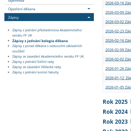
tajemníka
2026-03-16 Záp
Opatření děkana
2026-03-09 Záp
Zápisy
2026-03-02 Záp
Zápisy z jednání předsednictva Akademického
2026-02-23 Záp
senátu FF UK
2026-02-16 Záp
Zápisy z jednání kolegia děkana
Zápisy z porad děkana s vedoucími základních
2026-02-09 Záp
součástí
Zápisy ze zasedání Akademického senátu FF UK
2026-02-02 Záp
Zápisy z jednání Ediční rady
Zápisy ze zasedání Vědecké rady
2026-01-26 Záp
Zápisy z jednání komisí fakulty
2026-01-12 Záp
2026-01-05 Záp
Rok 2025
Rok 2024
Rok 2023