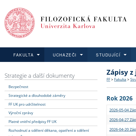
FAKULTA
UCHAZEČI
STUDUJÍCÍ
Zápisy z
FAKULTA
UCHAZEČI
STUDUJÍCÍ
VĚDA A VÝZKUM
ZAHRANIČÍ
Struktura a
Co studova
Bakalářsk
O vědě a 
Aktuální n
Strategie a další dokumenty
FF
>
Fakulta
>
Str
Bezpečnost
Dozvědět se více
Podat přihlášku
Dozvědět se více
Dozvědět se více
Dozvědět se více
Strategie 
Učitelské 
Doktorské
Akademické
Vyjíždějící
Strategické a dlouhodobé záměry
Rok 2026
Podpora a
Informace 
Rigorózní 
Granty a p
Přijíždějíc
FF UK pro udržitelnost
2026-05-04 Záp
Výroční zprávy
Absolventi
Vyjíždějíc
2026-04-27 Záp
Platné vnitřní předpisy FF UK
2026-04-20 Záp
Rozhodnutí a sdělení děkana, opatření a sdělení
Fakultní š