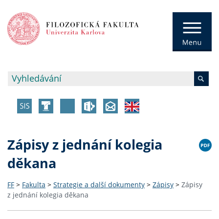
Zápisy z jednání kolegia
děkana
FF
>
Fakulta
>
Strategie a další dokumenty
>
Zápisy
>
Zápisy
z jednání kolegia děkana