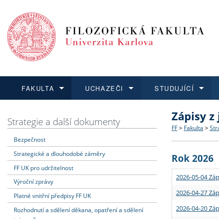
FAKULTA
UCHAZEČI
STUDUJÍCÍ
Zápisy z
FAKULTA
UCHAZEČI
STUDUJÍCÍ
VĚDA A VÝZKUM
ZAHRANIČÍ
Struktura a
Co studova
Bakalářsk
O vědě a 
Aktuální n
Strategie a další dokumenty
FF
>
Fakulta
>
Str
Bezpečnost
Dozvědět se více
Podat přihlášku
Dozvědět se více
Dozvědět se více
Dozvědět se více
Strategie 
Učitelské 
Doktorské
Akademické
Vyjíždějící
Strategické a dlouhodobé záměry
Rok 2026
Podpora a
Informace 
Rigorózní 
Granty a p
Přijíždějíc
FF UK pro udržitelnost
2026-05-04 Záp
Výroční zprávy
Absolventi
Vyjíždějíc
2026-04-27 Záp
Platné vnitřní předpisy FF UK
2026-04-20 Záp
Rozhodnutí a sdělení děkana, opatření a sdělení
Fakultní š