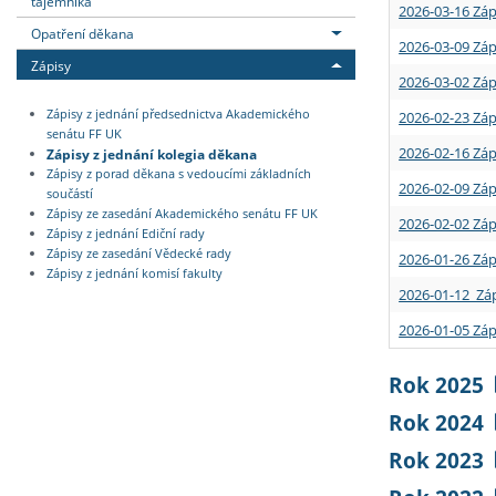
tajemníka
2026-03-16 Záp
Opatření děkana
2026-03-09 Záp
Zápisy
2026-03-02 Záp
Zápisy z jednání předsednictva Akademického
2026-02-23 Záp
senátu FF UK
2026-02-16 Záp
Zápisy z jednání kolegia děkana
Zápisy z porad děkana s vedoucími základních
2026-02-09 Záp
součástí
Zápisy ze zasedání Akademického senátu FF UK
2026-02-02 Záp
Zápisy z jednání Ediční rady
Zápisy ze zasedání Vědecké rady
2026-01-26 Záp
Zápisy z jednání komisí fakulty
2026-01-12 Záp
2026-01-05 Záp
Rok 2025
Rok 2024
Rok 2023