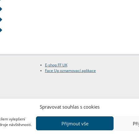
E-shop FF UK
Face Up oznamovací aplikace
Spravovat souhlas s cookies
cílem vylepšení
Přijmout vše
Př
droje návštěvnosti.
Copyright © FF UK 2026
Design:
Red Peppers