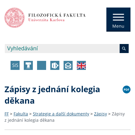
Zápisy z jednání kolegia
děkana
FF
>
Fakulta
>
Strategie a další dokumenty
>
Zápisy
>
Zápisy
z jednání kolegia děkana