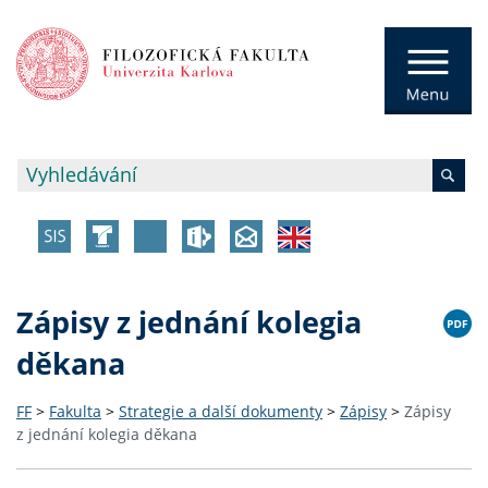
Zápisy z jednání kolegia
děkana
FF
>
Fakulta
>
Strategie a další dokumenty
>
Zápisy
>
Zápisy
z jednání kolegia děkana