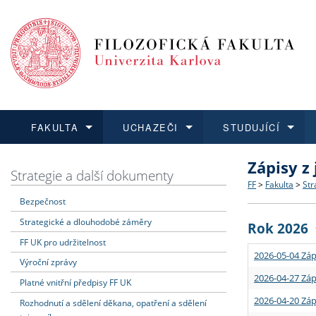
FAKULTA
UCHAZEČI
STUDUJÍCÍ
Zápisy z
FAKULTA
UCHAZEČI
STUDUJÍCÍ
VĚDA A VÝZKUM
ZAHRANIČÍ
Struktura a
Co studova
Bakalářsk
O vědě a 
Aktuální n
Strategie a další dokumenty
FF
>
Fakulta
>
Str
Bezpečnost
Dozvědět se více
Podat přihlášku
Dozvědět se více
Dozvědět se více
Dozvědět se více
Strategie 
Učitelské 
Doktorské
Akademické
Vyjíždějící
Strategické a dlouhodobé záměry
Rok 2026
Podpora a
Informace 
Rigorózní 
Granty a p
Přijíždějíc
FF UK pro udržitelnost
2026-05-04 Záp
Výroční zprávy
Absolventi
Vyjíždějíc
2026-04-27 Záp
Platné vnitřní předpisy FF UK
2026-04-20 Záp
Rozhodnutí a sdělení děkana, opatření a sdělení
Fakultní š