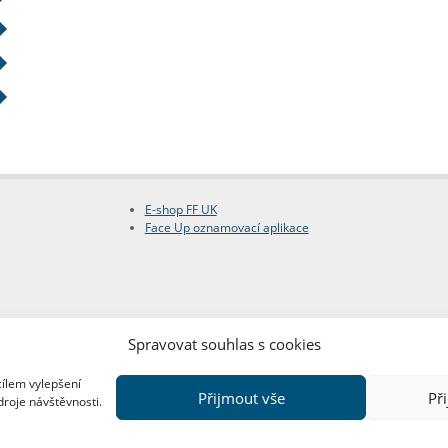
E-shop FF UK
Face Up oznamovací aplikace
Spravovat souhlas s cookies
cílem vylepšení
Přijmout vše
Př
droje návštěvnosti.
Copyright © FF UK 2026
Design:
Red Peppers