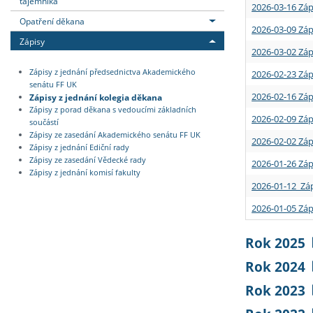
tajemníka
2026-03-16 Záp
Opatření děkana
2026-03-09 Záp
Zápisy
2026-03-02 Záp
Zápisy z jednání předsednictva Akademického
2026-02-23 Záp
senátu FF UK
2026-02-16 Záp
Zápisy z jednání kolegia děkana
Zápisy z porad děkana s vedoucími základních
2026-02-09 Záp
součástí
Zápisy ze zasedání Akademického senátu FF UK
2026-02-02 Záp
Zápisy z jednání Ediční rady
Zápisy ze zasedání Vědecké rady
2026-01-26 Záp
Zápisy z jednání komisí fakulty
2026-01-12 Záp
2026-01-05 Záp
Rok 2025
Rok 2024
Rok 2023