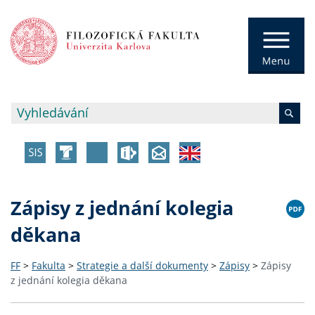
Zápisy z jednání kolegia
děkana
FF
>
Fakulta
>
Strategie a další dokumenty
>
Zápisy
>
Zápisy
z jednání kolegia děkana