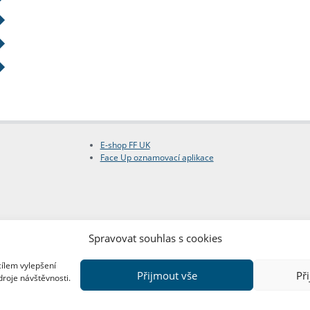
E-shop FF UK
Face Up oznamovací aplikace
Spravovat souhlas s cookies
cílem vylepšení
Přijmout vše
Př
droje návštěvnosti.
Copyright © FF UK 2026
Design:
Red Peppers