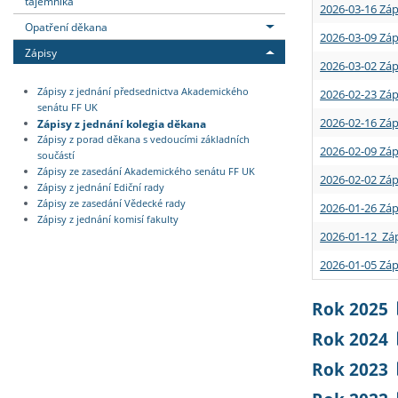
tajemníka
2026-03-16 Záp
Opatření děkana
2026-03-09 Záp
Zápisy
2026-03-02 Záp
Zápisy z jednání předsednictva Akademického
2026-02-23 Záp
senátu FF UK
2026-02-16 Záp
Zápisy z jednání kolegia děkana
Zápisy z porad děkana s vedoucími základních
2026-02-09 Záp
součástí
Zápisy ze zasedání Akademického senátu FF UK
2026-02-02 Záp
Zápisy z jednání Ediční rady
Zápisy ze zasedání Vědecké rady
2026-01-26 Záp
Zápisy z jednání komisí fakulty
2026-01-12 Záp
2026-01-05 Záp
Rok 2025
Rok 2024
Rok 2023