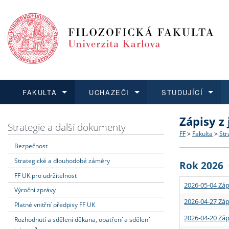
FAKULTA
UCHAZEČI
STUDUJÍCÍ
Zápisy z
FAKULTA
UCHAZEČI
STUDUJÍCÍ
VĚDA A VÝZKUM
ZAHRANIČÍ
Struktura a
Co studova
Bakalářsk
O vědě a 
Aktuální n
Strategie a další dokumenty
FF
>
Fakulta
>
Str
Bezpečnost
Dozvědět se více
Podat přihlášku
Dozvědět se více
Dozvědět se více
Dozvědět se více
Strategie 
Učitelské 
Doktorské
Akademické
Vyjíždějící
Strategické a dlouhodobé záměry
Rok 2026
Podpora a
Informace 
Rigorózní 
Granty a p
Přijíždějíc
FF UK pro udržitelnost
2026-05-04 Záp
Výroční zprávy
Absolventi
Vyjíždějíc
2026-04-27 Záp
Platné vnitřní předpisy FF UK
2026-04-20 Záp
Rozhodnutí a sdělení děkana, opatření a sdělení
Fakultní š