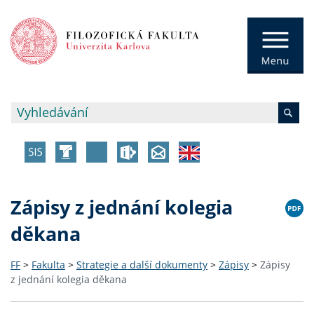
Zápisy z jednání kolegia
děkana
FF
>
Fakulta
>
Strategie a další dokumenty
>
Zápisy
>
Zápisy
z jednání kolegia děkana