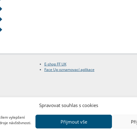
E-shop FF UK
Face Up oznamovací aplikace
Spravovat souhlas s cookies
cílem vylepšení
Přijmout vše
Př
droje návštěvnosti.
Copyright © FF UK 2026
Design:
Red Peppers