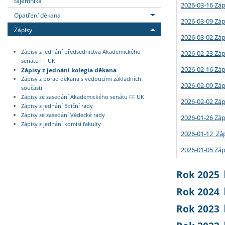
tajemníka
2026-03-16 Záp
Opatření děkana
2026-03-09 Záp
Zápisy
2026-03-02 Záp
Zápisy z jednání předsednictva Akademického
2026-02-23 Záp
senátu FF UK
2026-02-16 Záp
Zápisy z jednání kolegia děkana
Zápisy z porad děkana s vedoucími základních
2026-02-09 Záp
součástí
Zápisy ze zasedání Akademického senátu FF UK
2026-02-02 Záp
Zápisy z jednání Ediční rady
Zápisy ze zasedání Vědecké rady
2026-01-26 Záp
Zápisy z jednání komisí fakulty
2026-01-12 Záp
2026-01-05 Záp
Rok 2025
Rok 2024
Rok 2023