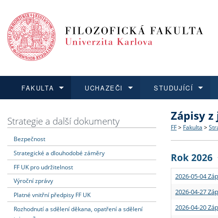
FAKULTA
UCHAZEČI
STUDUJÍCÍ
Zápisy z
FAKULTA
UCHAZEČI
STUDUJÍCÍ
VĚDA A VÝZKUM
ZAHRANIČÍ
Struktura a
Co studova
Bakalářsk
O vědě a 
Aktuální n
Strategie a další dokumenty
FF
>
Fakulta
>
Str
Bezpečnost
Dozvědět se více
Podat přihlášku
Dozvědět se více
Dozvědět se více
Dozvědět se více
Strategie 
Učitelské 
Doktorské
Akademické
Vyjíždějící
Strategické a dlouhodobé záměry
Rok 2026
Podpora a
Informace 
Rigorózní 
Granty a p
Přijíždějíc
FF UK pro udržitelnost
2026-05-04 Záp
Výroční zprávy
Absolventi
Vyjíždějíc
2026-04-27 Záp
Platné vnitřní předpisy FF UK
2026-04-20 Záp
Rozhodnutí a sdělení děkana, opatření a sdělení
Fakultní š