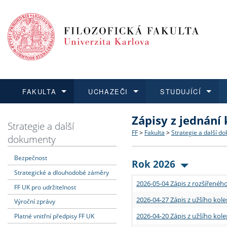
FAKULTA
UCHAZEČI
STUDUJÍCÍ
Zápisy z jednání
FAKULTA
UCHAZEČI
STUDUJÍCÍ
VĚDA A VÝZKUM
ZAHRANIČÍ
Struktura a historie
Co studovat a jak se přihlá
Bakalářské a magisterské
O vědě a výzkumu na FF
Aktuální nabídky a výběrov
Strategie a další
FF
>
Fakulta
>
Strategie a další d
dokumenty
Dozvědět se více
Podat přihlášku
Dozvědět se více
Dozvědět se více
Dozvědět se více
Strategie a další dokumen
Učitelské studijní program
Doktorské studium
Akademické kvalifikace
Vyjíždějící studenti
Bezpečnost
Rok 2026
Strategické a dlouhodobé záměry
Podpora a benefity pro z
Informace k průběhu přijím
Rigorózní řízení
Granty a projekty
Přijíždějící studenti
2026-05-04 Zápis z rozšířeného
FF UK pro udržitelnost
Absolventi fakulty
Vyjíždějící zaměstnanci
2026-04-27 Zápis z užšího kole
Výroční zprávy
2026-04-20 Zápis z užšího kole
Platné vnitřní předpisy FF UK
Fakultní školy FF UK