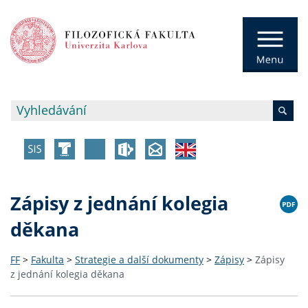
Zápisy z jednání kolegia
děkana
FF
>
Fakulta
>
Strategie a další dokumenty
>
Zápisy
>
Zápisy
z jednání kolegia děkana