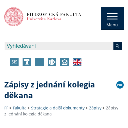
Zápisy z jednání kolegia
děkana
FF
>
Fakulta
>
Strategie a další dokumenty
>
Zápisy
>
Zápisy
z jednání kolegia děkana