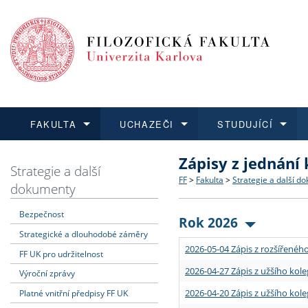
FAKULTA
UCHAZEČI
STUDUJÍCÍ
Zápisy z jednání
FAKULTA
UCHAZEČI
STUDUJÍCÍ
VĚDA A VÝZKUM
ZAHRANIČÍ
Struktura a historie
Co studovat a jak se přihlá
Bakalářské a magisterské
O vědě a výzkumu na FF
Aktuální nabídky a výběrov
Strategie a další
FF
>
Fakulta
>
Strategie a další d
dokumenty
Dozvědět se více
Podat přihlášku
Dozvědět se více
Dozvědět se více
Dozvědět se více
Strategie a další dokumen
Učitelské studijní program
Doktorské studium
Akademické kvalifikace
Vyjíždějící studenti
Bezpečnost
Rok 2026
Strategické a dlouhodobé záměry
Podpora a benefity pro z
Informace k průběhu přijím
Rigorózní řízení
Granty a projekty
Přijíždějící studenti
2026-05-04 Zápis z rozšířeného
FF UK pro udržitelnost
Absolventi fakulty
Vyjíždějící zaměstnanci
2026-04-27 Zápis z užšího kole
Výroční zprávy
2026-04-20 Zápis z užšího kole
Platné vnitřní předpisy FF UK
Fakultní školy FF UK