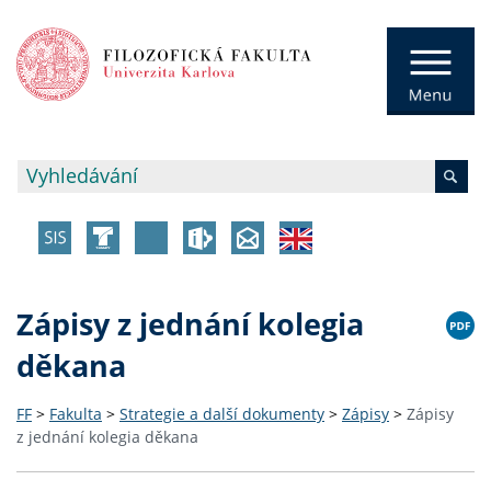
Zápisy z jednání kolegia
děkana
FF
>
Fakulta
>
Strategie a další dokumenty
>
Zápisy
>
Zápisy
z jednání kolegia děkana