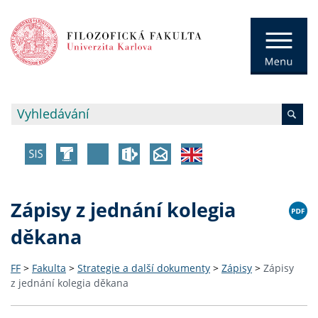
Zápisy z jednání kolegia
děkana
FF
>
Fakulta
>
Strategie a další dokumenty
>
Zápisy
>
Zápisy
z jednání kolegia děkana