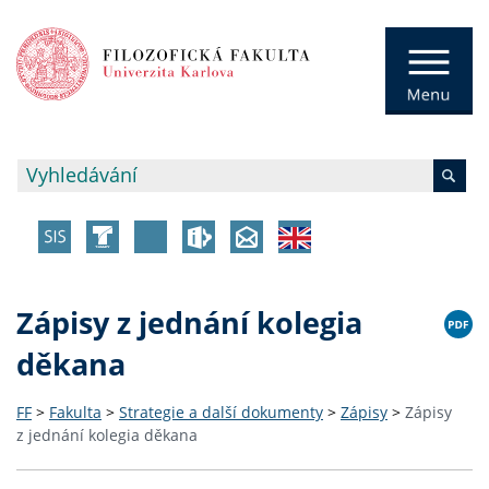
Zápisy z jednání kolegia
děkana
FF
>
Fakulta
>
Strategie a další dokumenty
>
Zápisy
>
Zápisy
z jednání kolegia děkana