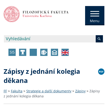
Zápisy z jednání kolegia
děkana
FF
>
Fakulta
>
Strategie a další dokumenty
>
Zápisy
>
Zápisy
z jednání kolegia děkana