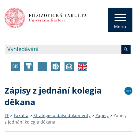
Zápisy z jednání kolegia
děkana
FF
>
Fakulta
>
Strategie a další dokumenty
>
Zápisy
>
Zápisy
z jednání kolegia děkana