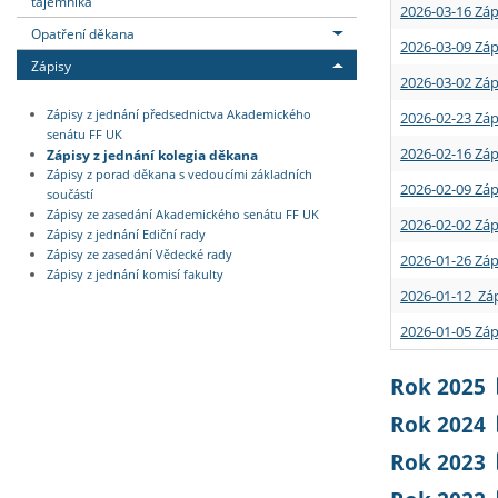
tajemníka
2026-03-16 Záp
Opatření děkana
2026-03-09 Záp
Zápisy
2026-03-02 Záp
Zápisy z jednání předsednictva Akademického
2026-02-23 Záp
senátu FF UK
2026-02-16 Záp
Zápisy z jednání kolegia děkana
Zápisy z porad děkana s vedoucími základních
2026-02-09 Záp
součástí
Zápisy ze zasedání Akademického senátu FF UK
2026-02-02 Záp
Zápisy z jednání Ediční rady
Zápisy ze zasedání Vědecké rady
2026-01-26 Záp
Zápisy z jednání komisí fakulty
2026-01-12 Záp
2026-01-05 Záp
Rok 2025
Rok 2024
Rok 2023