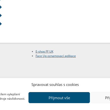
E-shop FF UK
Face Up oznamovací aplikace
Spravovat souhlas s cookies
cílem vylepšení
Přijmout vše
Př
droje návštěvnosti.
Copyright © FF UK 2026
Design:
Red Peppers