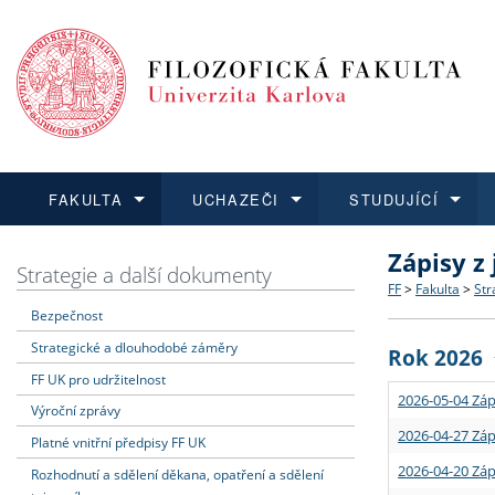
FAKULTA
UCHAZEČI
STUDUJÍCÍ
Zápisy z
FAKULTA
UCHAZEČI
STUDUJÍCÍ
VĚDA A VÝZKUM
ZAHRANIČÍ
Struktura a
Co studova
Bakalářsk
O vědě a 
Aktuální n
Strategie a další dokumenty
FF
>
Fakulta
>
Str
Bezpečnost
Dozvědět se více
Podat přihlášku
Dozvědět se více
Dozvědět se více
Dozvědět se více
Strategie 
Učitelské 
Doktorské
Akademické
Vyjíždějící
Strategické a dlouhodobé záměry
Rok 2026
Podpora a
Informace 
Rigorózní 
Granty a p
Přijíždějíc
FF UK pro udržitelnost
2026-05-04 Záp
Výroční zprávy
Absolventi
Vyjíždějíc
2026-04-27 Záp
Platné vnitřní předpisy FF UK
2026-04-20 Záp
Rozhodnutí a sdělení děkana, opatření a sdělení
Fakultní š