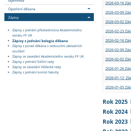
tajemníka
2026-03-16 Záp
Opatření děkana
2026-03-09 Záp
Zápisy
2026-03-02 Záp
Zápisy z jednání předsednictva Akademického
2026-02-23 Záp
senátu FF UK
2026-02-16 Záp
Zápisy z jednání kolegia děkana
Zápisy z porad děkana s vedoucími základních
2026-02-09 Záp
součástí
Zápisy ze zasedání Akademického senátu FF UK
2026-02-02 Záp
Zápisy z jednání Ediční rady
Zápisy ze zasedání Vědecké rady
2026-01-26 Záp
Zápisy z jednání komisí fakulty
2026-01-12 Záp
2026-01-05 Záp
Rok 2025
Rok 2024
Rok 2023