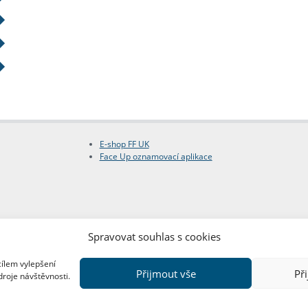
E-shop FF UK
Face Up oznamovací aplikace
Spravovat souhlas s cookies
cílem vylepšení
Přijmout vše
Př
droje návštěvnosti.
Copyright © FF UK 2026
Design:
Red Peppers