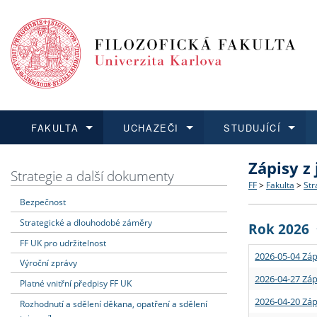
FAKULTA
UCHAZEČI
STUDUJÍCÍ
Zápisy z
FAKULTA
UCHAZEČI
STUDUJÍCÍ
VĚDA A VÝZKUM
ZAHRANIČÍ
Struktura a
Co studova
Bakalářsk
O vědě a 
Aktuální n
Strategie a další dokumenty
FF
>
Fakulta
>
Str
Bezpečnost
Dozvědět se více
Podat přihlášku
Dozvědět se více
Dozvědět se více
Dozvědět se více
Strategie 
Učitelské 
Doktorské
Akademické
Vyjíždějící
Strategické a dlouhodobé záměry
Rok 2026
Podpora a
Informace 
Rigorózní 
Granty a p
Přijíždějíc
FF UK pro udržitelnost
2026-05-04 Záp
Výroční zprávy
Absolventi
Vyjíždějíc
2026-04-27 Záp
Platné vnitřní předpisy FF UK
2026-04-20 Záp
Rozhodnutí a sdělení děkana, opatření a sdělení
Fakultní š