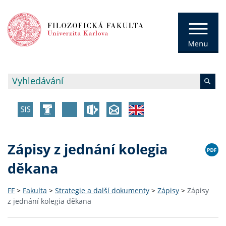
Zápisy z jednání kolegia
děkana
FF
>
Fakulta
>
Strategie a další dokumenty
>
Zápisy
>
Zápisy
z jednání kolegia děkana