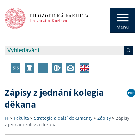
Zápisy z jednání kolegia
děkana
FF
>
Fakulta
>
Strategie a další dokumenty
>
Zápisy
>
Zápisy
z jednání kolegia děkana