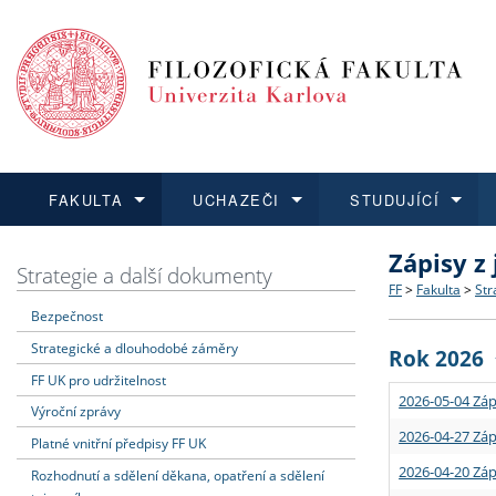
FAKULTA
UCHAZEČI
STUDUJÍCÍ
Zápisy z
FAKULTA
UCHAZEČI
STUDUJÍCÍ
VĚDA A VÝZKUM
ZAHRANIČÍ
Struktura a
Co studova
Bakalářsk
O vědě a 
Aktuální n
Strategie a další dokumenty
FF
>
Fakulta
>
Str
Bezpečnost
Dozvědět se více
Podat přihlášku
Dozvědět se více
Dozvědět se více
Dozvědět se více
Strategie 
Učitelské 
Doktorské
Akademické
Vyjíždějící
Strategické a dlouhodobé záměry
Rok 2026
Podpora a
Informace 
Rigorózní 
Granty a p
Přijíždějíc
FF UK pro udržitelnost
2026-05-04 Záp
Výroční zprávy
Absolventi
Vyjíždějíc
2026-04-27 Záp
Platné vnitřní předpisy FF UK
2026-04-20 Záp
Rozhodnutí a sdělení děkana, opatření a sdělení
Fakultní š