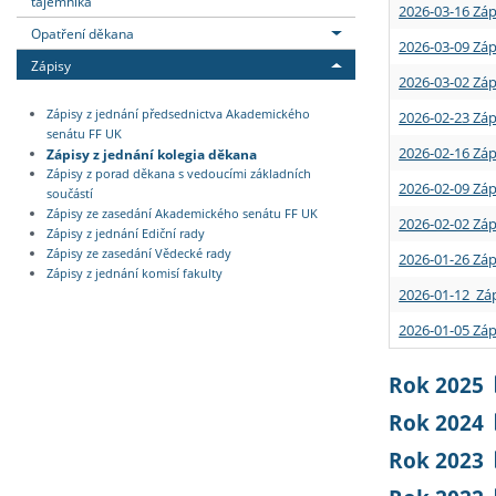
tajemníka
2026-03-16 Záp
Opatření děkana
2026-03-09 Záp
Zápisy
2026-03-02 Záp
Zápisy z jednání předsednictva Akademického
2026-02-23 Záp
senátu FF UK
2026-02-16 Záp
Zápisy z jednání kolegia děkana
Zápisy z porad děkana s vedoucími základních
2026-02-09 Záp
součástí
Zápisy ze zasedání Akademického senátu FF UK
2026-02-02 Záp
Zápisy z jednání Ediční rady
Zápisy ze zasedání Vědecké rady
2026-01-26 Záp
Zápisy z jednání komisí fakulty
2026-01-12 Záp
2026-01-05 Záp
Rok 2025
Rok 2024
Rok 2023