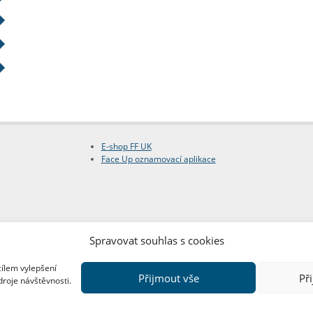
E-shop FF UK
Face Up oznamovací aplikace
Spravovat souhlas s cookies
cílem vylepšení
Přijmout vše
Př
droje návštěvnosti.
Copyright © FF UK 2026
Design:
Red Peppers