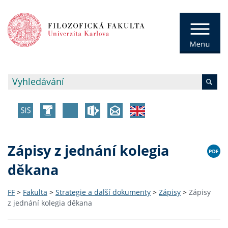
Zápisy z jednání kolegia
děkana
FF
>
Fakulta
>
Strategie a další dokumenty
>
Zápisy
>
Zápisy
z jednání kolegia děkana