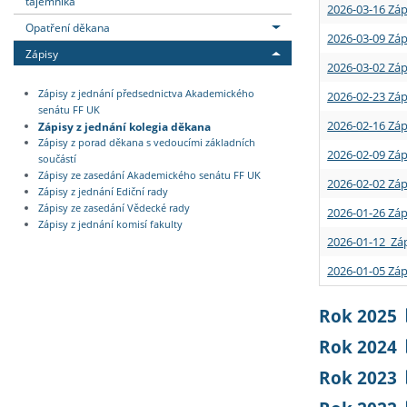
tajemníka
2026-03-16 Záp
Opatření děkana
2026-03-09 Záp
Zápisy
2026-03-02 Záp
Zápisy z jednání předsednictva Akademického
2026-02-23 Záp
senátu FF UK
2026-02-16 Záp
Zápisy z jednání kolegia děkana
Zápisy z porad děkana s vedoucími základních
2026-02-09 Záp
součástí
Zápisy ze zasedání Akademického senátu FF UK
2026-02-02 Záp
Zápisy z jednání Ediční rady
Zápisy ze zasedání Vědecké rady
2026-01-26 Záp
Zápisy z jednání komisí fakulty
2026-01-12 Záp
2026-01-05 Záp
Rok 2025
Rok 2024
Rok 2023