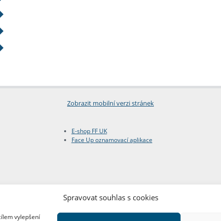
Zobrazit mobilní verzi stránek
E-shop FF UK
Face Up oznamovací aplikace
Spravovat souhlas s cookies
cílem vylepšení