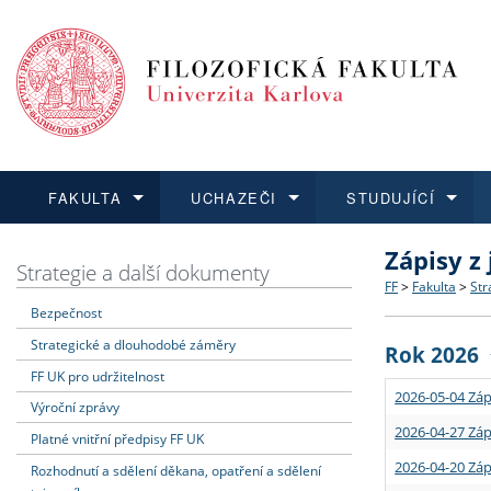
FAKULTA
UCHAZEČI
STUDUJÍCÍ
Zápisy z
FAKULTA
UCHAZEČI
STUDUJÍCÍ
VĚDA A VÝZKUM
ZAHRANIČÍ
Struktura a
Co studova
Bakalářsk
O vědě a 
Aktuální n
Strategie a další dokumenty
FF
>
Fakulta
>
Str
Bezpečnost
Dozvědět se více
Podat přihlášku
Dozvědět se více
Dozvědět se více
Dozvědět se více
Strategie 
Učitelské 
Doktorské
Akademické
Vyjíždějící
Strategické a dlouhodobé záměry
Rok 2026
Podpora a
Informace 
Rigorózní 
Granty a p
Přijíždějíc
FF UK pro udržitelnost
2026-05-04 Záp
Výroční zprávy
Absolventi
Vyjíždějíc
2026-04-27 Záp
Platné vnitřní předpisy FF UK
2026-04-20 Záp
Rozhodnutí a sdělení děkana, opatření a sdělení
Fakultní š