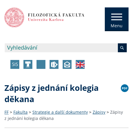
Zápisy z jednání kolegia
děkana
FF
>
Fakulta
>
Strategie a další dokumenty
>
Zápisy
>
Zápisy
z jednání kolegia děkana