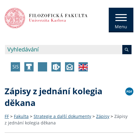
Zápisy z jednání kolegia
děkana
FF
>
Fakulta
>
Strategie a další dokumenty
>
Zápisy
>
Zápisy
z jednání kolegia děkana