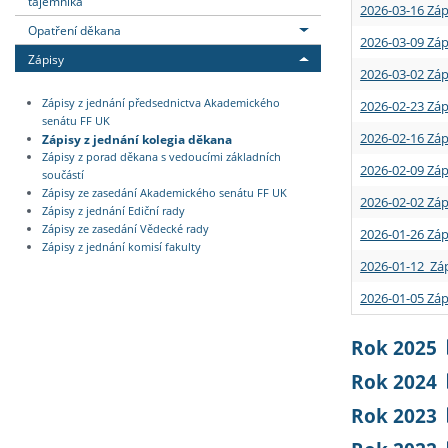
tajemníka
2026-03-16 Záp
Opatření děkana
2026-03-09 Záp
Zápisy
2026-03-02 Záp
Zápisy z jednání předsednictva Akademického
2026-02-23 Záp
senátu FF UK
2026-02-16 Záp
Zápisy z jednání kolegia děkana
Zápisy z porad děkana s vedoucími základních
2026-02-09 Záp
součástí
Zápisy ze zasedání Akademického senátu FF UK
2026-02-02 Záp
Zápisy z jednání Ediční rady
Zápisy ze zasedání Vědecké rady
2026-01-26 Záp
Zápisy z jednání komisí fakulty
2026-01-12 Záp
2026-01-05 Záp
Rok 2025
Rok 2024
Rok 2023