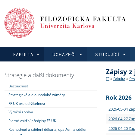
FAKULTA
UCHAZEČI
STUDUJÍCÍ
Zápisy z
FAKULTA
UCHAZEČI
STUDUJÍCÍ
VĚDA A VÝZKUM
ZAHRANIČÍ
Struktura a
Co studova
Bakalářsk
O vědě a 
Aktuální n
Strategie a další dokumenty
FF
>
Fakulta
>
Str
Bezpečnost
Dozvědět se více
Podat přihlášku
Dozvědět se více
Dozvědět se více
Dozvědět se více
Strategie 
Učitelské 
Doktorské
Akademické
Vyjíždějící
Strategické a dlouhodobé záměry
Rok 2026
Podpora a
Informace 
Rigorózní 
Granty a p
Přijíždějíc
FF UK pro udržitelnost
2026-05-04 Záp
Výroční zprávy
Absolventi
Vyjíždějíc
2026-04-27 Záp
Platné vnitřní předpisy FF UK
2026-04-20 Záp
Rozhodnutí a sdělení děkana, opatření a sdělení
Fakultní š