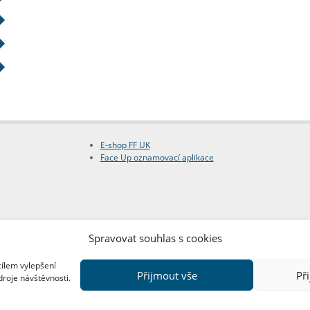
E-shop FF UK
Face Up oznamovací aplikace
Spravovat souhlas s cookies
cílem vylepšení
Přijmout vše
Př
droje návštěvnosti.
Copyright © FF UK 2026
Design:
Red Peppers