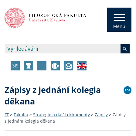
Zápisy z jednání kolegia
děkana
FF
>
Fakulta
>
Strategie a další dokumenty
>
Zápisy
>
Zápisy
z jednání kolegia děkana