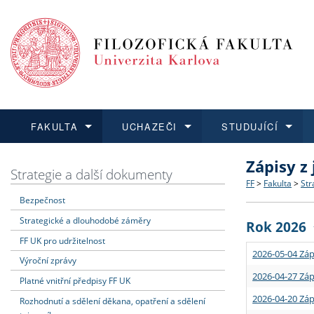
FAKULTA
UCHAZEČI
STUDUJÍCÍ
Zápisy z
FAKULTA
UCHAZEČI
STUDUJÍCÍ
VĚDA A VÝZKUM
ZAHRANIČÍ
Struktura a
Co studova
Bakalářsk
O vědě a 
Aktuální n
Strategie a další dokumenty
FF
>
Fakulta
>
Str
Bezpečnost
Dozvědět se více
Podat přihlášku
Dozvědět se více
Dozvědět se více
Dozvědět se více
Strategie 
Učitelské 
Doktorské
Akademické
Vyjíždějící
Strategické a dlouhodobé záměry
Rok 2026
Podpora a
Informace 
Rigorózní 
Granty a p
Přijíždějíc
FF UK pro udržitelnost
2026-05-04 Záp
Výroční zprávy
Absolventi
Vyjíždějíc
2026-04-27 Záp
Platné vnitřní předpisy FF UK
2026-04-20 Záp
Rozhodnutí a sdělení děkana, opatření a sdělení
Fakultní š