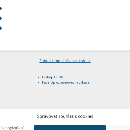
Zobrazit mobilní verzi stránek
E-shop FF UK
Face Up oznamovací aplikace
Spravovat souhlas s cookies
cílem vylepšení