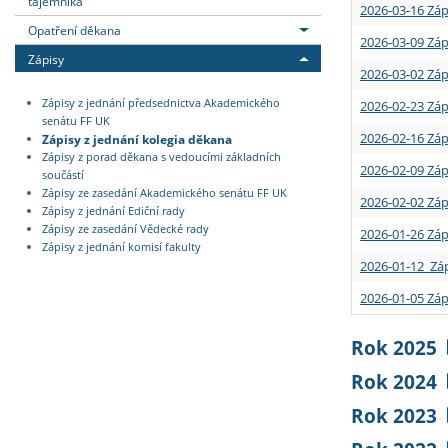
tajemníka
2026-03-16 Záp
Opatření děkana
2026-03-09 Záp
Zápisy
2026-03-02 Záp
Zápisy z jednání předsednictva Akademického
2026-02-23 Záp
senátu FF UK
2026-02-16 Záp
Zápisy z jednání kolegia děkana
Zápisy z porad děkana s vedoucími základních
2026-02-09 Záp
součástí
Zápisy ze zasedání Akademického senátu FF UK
2026-02-02 Záp
Zápisy z jednání Ediční rady
Zápisy ze zasedání Vědecké rady
2026-01-26 Záp
Zápisy z jednání komisí fakulty
2026-01-12 Záp
2026-01-05 Záp
Rok 2025
Rok 2024
Rok 2023