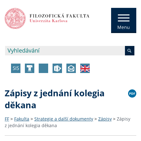
Zápisy z jednání kolegia
děkana
FF
>
Fakulta
>
Strategie a další dokumenty
>
Zápisy
>
Zápisy
z jednání kolegia děkana